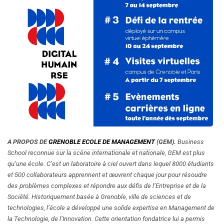
A PROPOS DE
GRENOBLE ECOLE DE MANAGEMENT
(GEM).
Business
School reconnue sur la scène internationale et nationale, GEM est plus
qu’une école. C’est un laboratoire à ciel ouvert dans lequel 8000 étudiants
et 500 collaborateurs apprennent et œuvrent chaque jour pour résoudre
des problèmes complexes et répondre aux défis de l’Entreprise et de la
Société. Historiquement basée à Grenoble, ville de sciences et de
technologies, l’école a développé une solide expertise en Management de
la Technologie, de l’Innovation. Cette orientation fondatrice lui a permis