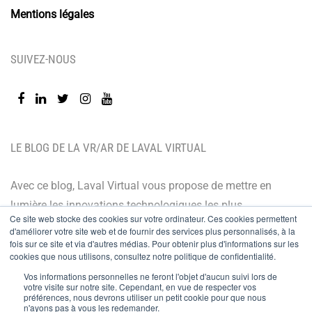
Mentions légales
SUIVEZ-NOUS
LE BLOG DE LA VR/AR DE LAVAL VIRTUAL
Avec ce blog, Laval Virtual vous propose de mettre en
lumière les innovations technologiques les plus
Ce site web stocke des cookies sur votre ordinateur. Ces cookies permettent
récentes et les dernières tendances. Orienté BtoB, le
d'améliorer votre site web et de fournir des services plus personnalisés, à la
blog de Laval Virtual s’adresse à tous ceux qui désirent
fois sur ce site et via d'autres médias. Pour obtenir plus d'informations sur les
cookies que nous utilisons, consultez notre politique de confidentialité.
mieux comprendre et mieux maîtriser les technologies
Vos informations personnelles ne feront l'objet d'aucun suivi lors de
immersives, les intégrer à leur chaîne de valeur ou
votre visite sur notre site. Cependant, en vue de respecter vos
préférences, nous devrons utiliser un petit cookie pour que nous
encore anticiper leurs évolutions.
n'ayons pas à vous les redemander.