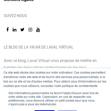
SUIVEZ-NOUS
LE BLOG DE LA VR/AR DE LAVAL VIRTUAL
Avec ce blog, Laval Virtual vous propose de mettre en
lumière les innovations technologiques les plus
Ce site web stocke des cookies sur votre ordinateur. Ces cookies permettent
récentes et les dernières tendances. Orienté BtoB, le
d'améliorer votre site web et de fournir des services plus personnalisés, à la
blog de Laval Virtual s’adresse à tous ceux qui désirent
fois sur ce site et via d'autres médias. Pour obtenir plus d'informations sur les
cookies que nous utilisons, consultez notre politique de confidentialité.
mieux comprendre et mieux maîtriser les technologies
Vos informations personnelles ne feront l'objet d'aucun suivi lors de
immersives, les intégrer à leur chaîne de valeur ou
votre visite sur notre site. Cependant, en vue de respecter vos
préférences, nous devrons utiliser un petit cookie pour que nous
encore anticiper leurs évolutions.
n'ayons pas à vous les redemander.