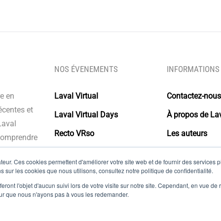
NOS ÉVENEMENTS
INFORMATIONS
re en
Laval Virtual
Contactez-nous
écentes et
Laval Virtual Days
À propos de Lav
Laval
Recto VRso
Les auteurs
 comprendre
s intégrer à
Glossaire
eur. Ces cookies permettent d'améliorer votre site web et de fournir des services plu
olutions.
s sur les cookies que nous utilisons, consultez notre politique de confidentialité.
Mentions légal
eront l'objet d'aucun suivi lors de votre visite sur notre site. Cependant, en vue d
pour que nous n'ayons pas à vous les redemander.