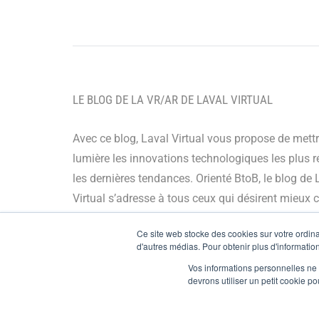
LE BLOG DE LA VR/AR DE LAVAL VIRTUAL
Avec ce blog, Laval Virtual vous propose de mett
lumière les innovations technologiques les plus r
les dernières tendances. Orienté BtoB, le blog de 
Virtual s’adresse à tous ceux qui désirent mieux
et mieux maîtriser les technologies immersives, le
Ce site web stocke des cookies sur votre ordinat
leur chaîne de valeur ou encore anticiper leurs év
d'autres médias. Pour obtenir plus d'information
Vos informations personnelles ne f
© Copyright 2024
devrons utiliser un petit cookie 