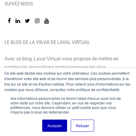
SUIVEZ-NOUS
LE BLOG DE LA VR/AR DE LAVAL VIRTUAL
Avec ce blog, Laval Virtual vous propose de mettre en
lumière les innovations technologiques les plus
Ce site web stocke des cookies sur votre ordinateur. Ces cookies permettent
récentes et les dernières tendances. Orienté BtoB, le
d'améliorer votre site web et de fournir des services plus personnalisés, à la
fois sur ce site et via d'autres médias. Pour obtenir plus d'informations sur les
blog de Laval Virtual s’adresse à tous ceux qui désirent
cookies que nous utilisons, consultez notre politique de confidentialité.
mieux comprendre et mieux maîtriser les technologies
Vos informations personnelles ne feront l'objet d'aucun suivi lors de
immersives, les intégrer à leur chaîne de valeur ou
votre visite sur notre site. Cependant, en vue de respecter vos
préférences, nous devrons utiliser un petit cookie pour que nous
encore anticiper leurs évolutions.
n'ayons pas à vous les redemander.
Accepter
Refuser
© Copyright 2024