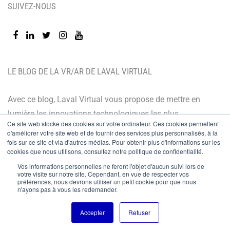
SUIVEZ-NOUS
LE BLOG DE LA VR/AR DE LAVAL VIRTUAL
Avec ce blog, Laval Virtual vous propose de mettre en
lumière les innovations technologiques les plus
Ce site web stocke des cookies sur votre ordinateur. Ces cookies permettent
récentes et les dernières tendances. Orienté BtoB, le
d'améliorer votre site web et de fournir des services plus personnalisés, à la
fois sur ce site et via d'autres médias. Pour obtenir plus d'informations sur les
blog de Laval Virtual s’adresse à tous ceux qui désirent
cookies que nous utilisons, consultez notre politique de confidentialité.
mieux comprendre et mieux maîtriser les technologies
Vos informations personnelles ne feront l'objet d'aucun suivi lors de
immersives, les intégrer à leur chaîne de valeur ou
votre visite sur notre site. Cependant, en vue de respecter vos
préférences, nous devrons utiliser un petit cookie pour que nous
encore anticiper leurs évolutions.
n'ayons pas à vous les redemander.
Accepter
Refuser
© Copyright 2024