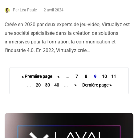
Par
Léa Paule
2 avril 2024
Créée en 2020 par deux experts de jeu-vidéo, Virtuallyz est
une société spécialisée dans la création de solutions
immersives pour la formation, la communication et
l’industrie 4.0. En 2022, Virtuallyz crée…
« Première page
«
...
7
8
9
10
11
...
20
30
40
...
»
Dernière page »