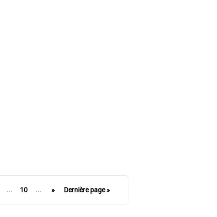
VRH exploite la puissance de la VR et
de l'IA pour l'apprentissage et le
développement
Heiko Fischer
...
10
...
»
Dernière page »