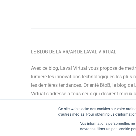
LE BLOG DE LA VR/AR DE LAVAL VIRTUAL
Avec ce blog, Laval Virtual vous propose de mett
lumière les innovations technologiques les plus r
les dernières tendances. Orienté BtoB, le blog de 
Virtual s’adresse à tous ceux qui désirent mieux
et mieux maîtriser les technologies immersives, le
Ce site web stocke des cookies sur votre ordinat
leur chaîne de valeur ou encore anticiper leurs év
d'autres médias. Pour obtenir plus d'information
Vos informations personnelles ne f
© Copyright 2024
devrons utiliser un petit cookie 