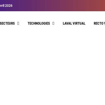
vril 2026
SECTEURS
TECHNOLOGIES
LAVAL VIRTUAL
RECTO 
CATÉGORIE RECHERCHÉE
Formation / Education
60 article(s)