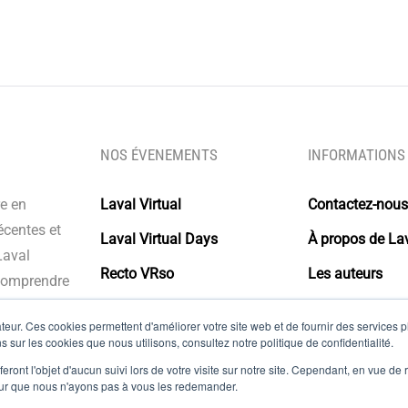
NOS ÉVENEMENTS
INFORMATIONS
re en
Laval Virtual
Contactez-nous
écentes et
Laval Virtual Days
À propos de Lav
Laval
Recto VRso
Les auteurs
 comprendre
s intégrer à
Glossaire
eur. Ces cookies permettent d'améliorer votre site web et de fournir des services plu
olutions.
s sur les cookies que nous utilisons, consultez notre politique de confidentialité.
Mentions légal
eront l'objet d'aucun suivi lors de votre visite sur notre site. Cependant, en vue d
pour que nous n'ayons pas à vous les redemander.