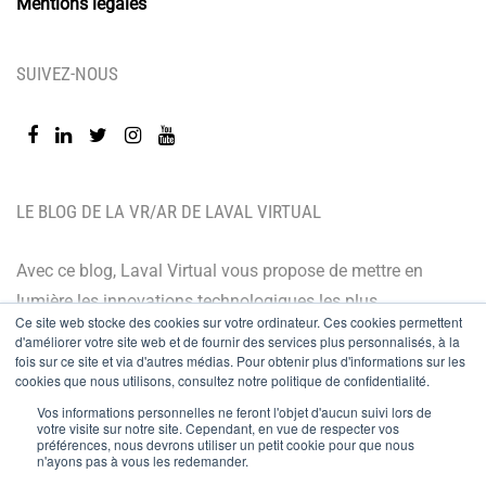
Mentions légales
SUIVEZ-NOUS
LE BLOG DE LA VR/AR DE LAVAL VIRTUAL
Avec ce blog, Laval Virtual vous propose de mettre en
lumière les innovations technologiques les plus
Ce site web stocke des cookies sur votre ordinateur. Ces cookies permettent
récentes et les dernières tendances. Orienté BtoB, le
d'améliorer votre site web et de fournir des services plus personnalisés, à la
blog de Laval Virtual s’adresse à tous ceux qui désirent
fois sur ce site et via d'autres médias. Pour obtenir plus d'informations sur les
cookies que nous utilisons, consultez notre politique de confidentialité.
mieux comprendre et mieux maîtriser les technologies
Vos informations personnelles ne feront l'objet d'aucun suivi lors de
immersives, les intégrer à leur chaîne de valeur ou
votre visite sur notre site. Cependant, en vue de respecter vos
préférences, nous devrons utiliser un petit cookie pour que nous
encore anticiper leurs évolutions.
n'ayons pas à vous les redemander.