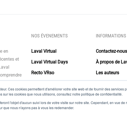
NOS ÉVENEMENTS
INFORMATIONS
re en
Laval Virtual
Contactez-nous
écentes et
Laval Virtual Days
À propos de Lav
Laval
Recto VRso
Les auteurs
 comprendre
s intégrer à
Glossaire
eur. Ces cookies permettent d'améliorer votre site web et de fournir des services plu
olutions.
s sur les cookies que nous utilisons, consultez notre politique de confidentialité.
Mentions légal
eront l'objet d'aucun suivi lors de votre visite sur notre site. Cependant, en vue d
pour que nous n'ayons pas à vous les redemander.