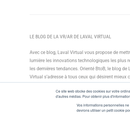
LE BLOG DE LA VR/AR DE LAVAL VIRTUAL
Avec ce blog, Laval Virtual vous propose de mett
lumière les innovations technologiques les plus r
les dernières tendances. Orienté BtoB, le blog de 
Virtual s’adresse à tous ceux qui désirent mieux
et mieux maîtriser les technologies immersives, le
Ce site web stocke des cookies sur votre ordinat
leur chaîne de valeur ou encore anticiper leurs év
d'autres médias. Pour obtenir plus d'information
Vos informations personnelles ne f
© Copyright 2024
devrons utiliser un petit cookie 