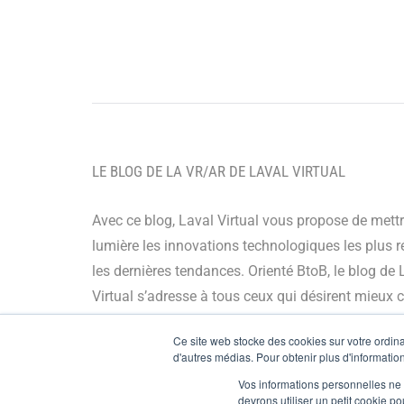
LE BLOG DE LA VR/AR DE LAVAL VIRTUAL
Avec ce blog, Laval Virtual vous propose de mett
lumière les innovations technologiques les plus r
les dernières tendances. Orienté BtoB, le blog de 
Virtual s’adresse à tous ceux qui désirent mieux
et mieux maîtriser les technologies immersives, le
Ce site web stocke des cookies sur votre ordinat
leur chaîne de valeur ou encore anticiper leurs év
d'autres médias. Pour obtenir plus d'information
Vos informations personnelles ne f
© Copyright 2024
devrons utiliser un petit cookie 