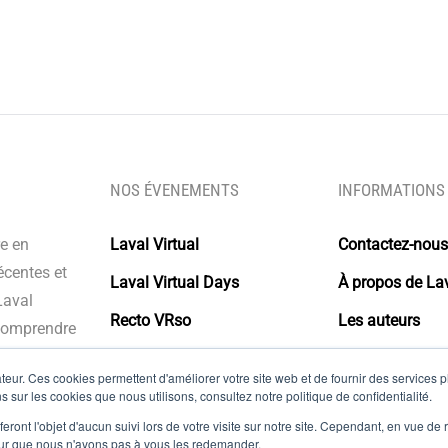
NOS ÉVENEMENTS
INFORMATIONS
re en
Laval Virtual
Contactez-nous
écentes et
Laval Virtual Days
À propos de Lav
Laval
Recto VRso
Les auteurs
 comprendre
s intégrer à
Glossaire
eur. Ces cookies permettent d'améliorer votre site web et de fournir des services plu
olutions.
s sur les cookies que nous utilisons, consultez notre politique de confidentialité.
Mentions légal
eront l'objet d'aucun suivi lors de votre visite sur notre site. Cependant, en vue d
pour que nous n'ayons pas à vous les redemander.