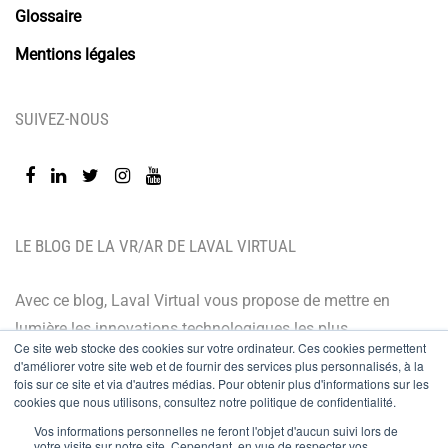
Glossaire
Mentions légales
SUIVEZ-NOUS
LE BLOG DE LA VR/AR DE LAVAL VIRTUAL
Avec ce blog, Laval Virtual vous propose de mettre en
lumière les innovations technologiques les plus
Ce site web stocke des cookies sur votre ordinateur. Ces cookies permettent
récentes et les dernières tendances. Orienté BtoB, le
d'améliorer votre site web et de fournir des services plus personnalisés, à la
blog de Laval Virtual s’adresse à tous ceux qui désirent
fois sur ce site et via d'autres médias. Pour obtenir plus d'informations sur les
cookies que nous utilisons, consultez notre politique de confidentialité.
mieux comprendre et mieux maîtriser les technologies
Vos informations personnelles ne feront l'objet d'aucun suivi lors de
immersives, les intégrer à leur chaîne de valeur ou
votre visite sur notre site. Cependant, en vue de respecter vos