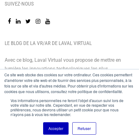
SUIVEZ-NOUS
LE BLOG DE LA VR/AR DE LAVAL VIRTUAL
Avec ce blog, Laval Virtual vous propose de mettre en
lumière les innovations technologiques les plus
Ce site web stocke des cookies sur votre ordinateur. Ces cookies permettent
récentes et les dernières tendances. Orienté BtoB, le
d'améliorer votre site web et de fournir des services plus personnalisés, à la
fois sur ce site et via d'autres médias. Pour obtenir plus d'informations sur les
blog de Laval Virtual s’adresse à tous ceux qui désirent
cookies que nous utilisons, consultez notre politique de confidentialité.
mieux comprendre et mieux maîtriser les technologies
Vos informations personnelles ne feront l'objet d'aucun suivi lors de
immersives, les intégrer à leur chaîne de valeur ou
votre visite sur notre site. Cependant, en vue de respecter vos
préférences, nous devrons utiliser un petit cookie pour que nous
encore anticiper leurs évolutions.
n'ayons pas à vous les redemander.
Accepter
Refuser
© Copyright 2024