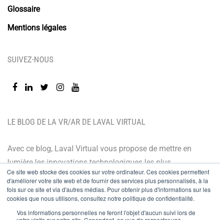
Glossaire
Mentions légales
SUIVEZ-NOUS
LE BLOG DE LA VR/AR DE LAVAL VIRTUAL
Avec ce blog, Laval Virtual vous propose de mettre en
lumière les innovations technologiques les plus
Ce site web stocke des cookies sur votre ordinateur. Ces cookies permettent
récentes et les dernières tendances. Orienté BtoB, le
d'améliorer votre site web et de fournir des services plus personnalisés, à la
blog de Laval Virtual s’adresse à tous ceux qui désirent
fois sur ce site et via d'autres médias. Pour obtenir plus d'informations sur les
cookies que nous utilisons, consultez notre politique de confidentialité.
mieux comprendre et mieux maîtriser les technologies
Vos informations personnelles ne feront l'objet d'aucun suivi lors de
immersives, les intégrer à leur chaîne de valeur ou
votre visite sur notre site. Cependant, en vue de respecter vos