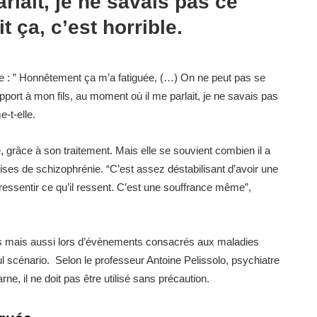
lait, je ne savais pas ce
it ça, c’est horrible.
se : ” Honnêtement ça m’a fatiguée, (…) On ne peut pas se
apport à mon fils, au moment où il me parlait, je ne savais pas
e-t-elle.
me, grâce à son traitement. Mais elle se souvient combien il a
 crises de schizophrénie. “C’est assez déstabilisant d’avoir une
essentir ce qu’il ressent. C’est une souffrance même”,
nts mais aussi lors d’évènements consacrés aux maladies
l scénario. Selon le professeur Antoine Pelissolo, psychiatre
ne, il ne doit pas être utilisé sans précaution.