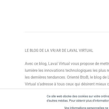
Lé
LE BLOG DE LA VR/AR DE LAVAL VIRTUAL
Avec ce blog, Laval Virtual vous propose de mett
lumière les innovations technologiques les plus r
les dernières tendances. Orienté BtoB, le blog de 
Virtual s’adresse à tous ceux qui désirent mieux
et mieux maîtriser les technologies immersives, le
Ce site web stocke des cookies sur votre ordinat
leur chaîne de valeur ou encore anticiper leurs év
d'autres médias. Pour obtenir plus d'information
Vos informations personnelles ne f