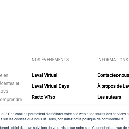
a Paule
NOS ÉVENEMENTS
INFORMATIONS
re en
Laval Virtual
Contactez-nous
écentes et
Laval Virtual Days
À propos de Lav
Laval
Recto VRso
Les auteurs
 comprendre
s intégrer à
Glossaire
eur. Ces cookies permettent d'améliorer votre site web et de fournir des services plu
olutions.
Mentions légal
s sur les cookies que nous utilisons, consultez notre politique de confidentialité.
eront l'objet d'aucun suivi lors de votre visite sur notre site. Cependant, en vue d