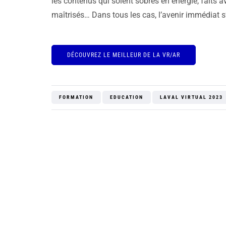
les contenus qui soient sobres en énergie, faits 
maîtrisés… Dans tous les cas, l’avenir immédiat s
DÉCOUVREZ LE MEILLEUR DE LA VR/AR
FORMATION
EDUCATION
LAVAL VIRTUAL 2023