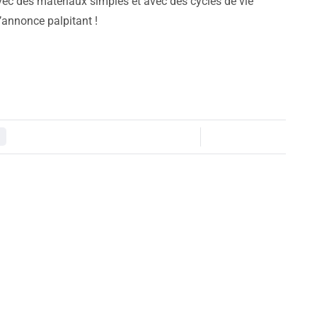
avec des matériaux simples et avec des cycles de vie
’annonce palpitant !