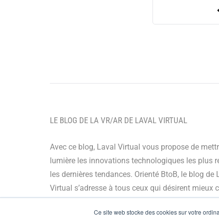
LE BLOG DE LA VR/AR DE LAVAL VIRTUAL
Avec ce blog, Laval Virtual vous propose de mett
lumière les innovations technologiques les plus r
les dernières tendances. Orienté BtoB, le blog de 
Virtual s’adresse à tous ceux qui désirent mieux
et mieux maîtriser les technologies immersives, le
Ce site web stocke des cookies sur votre ordinat
leur chaîne de valeur ou encore anticiper leurs év