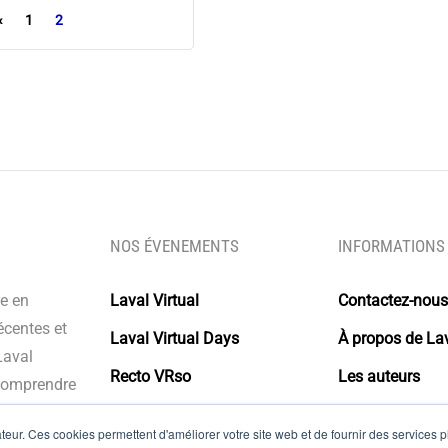
«
1
2
NOS ÉVENEMENTS
INFORMATIONS
re en
Laval Virtual
Contactez-nous
écentes et
Laval Virtual Days
À propos de Lav
Laval
Recto VRso
Les auteurs
 comprendre
s intégrer à
Glossaire
eur. Ces cookies permettent d'améliorer votre site web et de fournir des services plu
olutions.