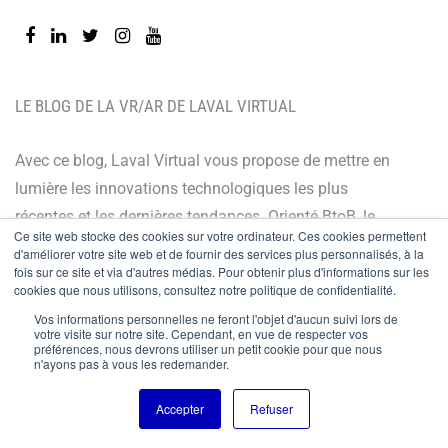
LE BLOG DE LA VR/AR DE LAVAL VIRTUAL
Avec ce blog, Laval Virtual vous propose de mettre en
lumière les innovations technologiques les plus
récentes et les dernières tendances. Orienté BtoB, le
Ce site web stocke des cookies sur votre ordinateur. Ces cookies permettent
blog de Laval Virtual s’adresse à tous ceux qui désirent
d'améliorer votre site web et de fournir des services plus personnalisés, à la
fois sur ce site et via d'autres médias. Pour obtenir plus d'informations sur les
mieux comprendre et mieux maîtriser les technologies
cookies que nous utilisons, consultez notre politique de confidentialité.
immersives, les intégrer à leur chaîne de valeur ou
Vos informations personnelles ne feront l'objet d'aucun suivi lors de
encore anticiper leurs évolutions.
votre visite sur notre site. Cependant, en vue de respecter vos
préférences, nous devrons utiliser un petit cookie pour que nous
n'ayons pas à vous les redemander.
© Copyright 2024
Accepter
Refuser