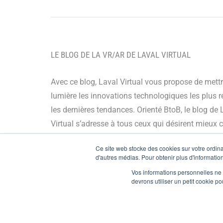
LE BLOG DE LA VR/AR DE LAVAL VIRTUAL
Avec ce blog, Laval Virtual vous propose de mett
lumière les innovations technologiques les plus r
les dernières tendances. Orienté BtoB, le blog de 
Virtual s’adresse à tous ceux qui désirent mieux
et mieux maîtriser les technologies immersives, le
Ce site web stocke des cookies sur votre ordinat
leur chaîne de valeur ou encore anticiper leurs év
d'autres médias. Pour obtenir plus d'information
Vos informations personnelles ne f
© Copyright 2024
devrons utiliser un petit cookie 