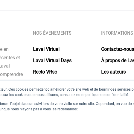
NOS ÉVENEMENTS
INFORMATIONS
re en
Laval Virtual
Contactez-nous
écentes et
Laval Virtual Days
À propos de Lav
Laval
Recto VRso
Les auteurs
 comprendre
s intégrer à
Glossaire
eur. Ces cookies permettent d'améliorer votre site web et de fournir des services plu
olutions.
s sur les cookies que nous utilisons, consultez notre politique de confidentialité.
Mentions légal
eront l'objet d'aucun suivi lors de votre visite sur notre site. Cependant, en vue d
pour que nous n'ayons pas à vous les redemander.