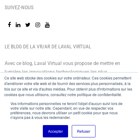
SUIVEZ-NOUS
LE BLOG DE LA VR/AR DE LAVAL VIRTUAL
Avec ce blog, Laval Virtual vous propose de mettre en
lumière les innovations technologiques les plus
Ce site web stocke des cookies sur votre ordinateur. Ces cookies permettent
récentes et les dernières tendances. Orienté BtoB, le
d'améliorer votre site web et de fournir des services plus personnalisés, à la
blog de Laval Virtual s’adresse à tous ceux qui désirent
fois sur ce site et via d'autres médias. Pour obtenir plus d'informations sur les
cookies que nous utilisons, consultez notre politique de confidentialité.
mieux comprendre et mieux maîtriser les technologies
Vos informations personnelles ne feront l'objet d'aucun suivi lors de
immersives, les intégrer à leur chaîne de valeur ou
votre visite sur notre site. Cependant, en vue de respecter vos
préférences, nous devrons utiliser un petit cookie pour que nous
encore anticiper leurs évolutions.
n'ayons pas à vous les redemander.
© Copyright 2024
Accepter
Refuser