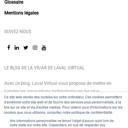
Glossaire
Mentions légales
SUIVEZ-NOUS
LE BLOG DE LA VR/AR DE LAVAL VIRTUAL
Avec ce blog, Laval Virtual vous propose de mettre en
lumière les innovations technologiques les plus
Ce site web stocke des cookies sur votre ordinateur. Ces cookies permettent
récentes et les dernières tendances. Orienté BtoB, le
d'améliorer votre site web et de fournir des services plus personnalisés, à la
fois sur ce site et via d'autres médias. Pour obtenir plus d'informations sur les
blog de Laval Virtual s’adresse à tous ceux qui désirent
cookies que nous utilisons, consultez notre politique de confidentialité.
mieux comprendre et mieux maîtriser les technologies
Vos informations personnelles ne feront l'objet d'aucun suivi lors de
immersives, les intégrer à leur chaîne de valeur ou
votre visite sur notre site. Cependant, en vue de respecter vos