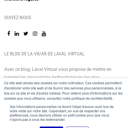
SUIVEZ-NOUS
LE BLOG DE LA VR/AR DE LAVAL VIRTUAL
Avec ce blog, Laval Virtual vous propose de mettre en
lumière les innovations technologiques les plus
Ce site web stocke des cookies sur votre ordinateur. Ces cookies permettent
récentes et les dernières tendances. Orienté BtoB, le
d'améliorer votre site web et de fournir des services plus personnalisés, à la
fois sur ce site et via d'autres médias. Pour obtenir plus d'informations sur les
blog de Laval Virtual s’adresse à tous ceux qui désirent
cookies que nous utilisons, consultez notre politique de confidentialité.
mieux comprendre et mieux maîtriser les technologies
Vos informations personnelles ne feront l'objet d'aucun suivi lors de
immersives, les intégrer à leur chaîne de valeur ou
votre visite sur notre site. Cependant, en vue de respecter vos
préférences, nous devrons utiliser un petit cookie pour que nous
encore anticiper leurs évolutions.
n'ayons pas à vous les redemander.