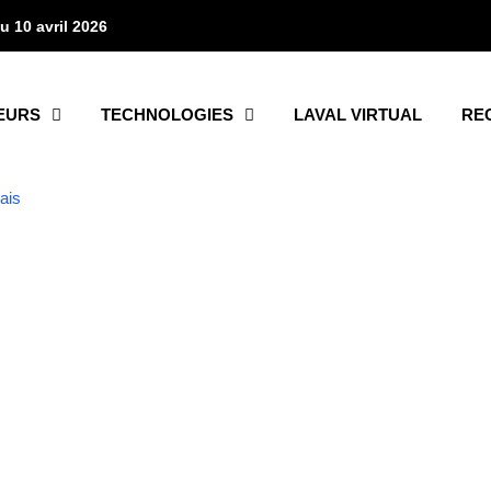
u 10 avril 2026
EURS
TECHNOLOGIES
LAVAL VIRTUAL
RE
CATÉGORIE RECHERCHÉE
News
133 article(s)