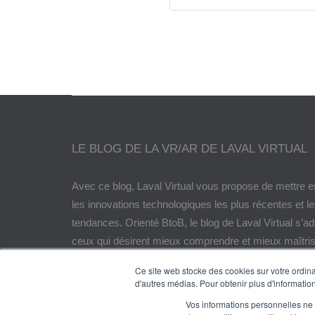
LE BLOG DE LA VR/AR DE LAVAL VIRTUAL
Avec ce blog, Laval Virtual vous propose de mettre e
les innovations technologiques les plus récentes et l
tendances. Orienté BtoB, le blog de Laval Virtual s’a
ceux qui désirent mieux comprendre et mieux maîtris
technologies immersives, les intégrer à leur chaîne d
Ce site web stocke des cookies sur votre ordinat
encore anticiper leurs évolutions.
d'autres médias. Pour obtenir plus d'information
Vos informations personnelles ne f
© Copyright 2024