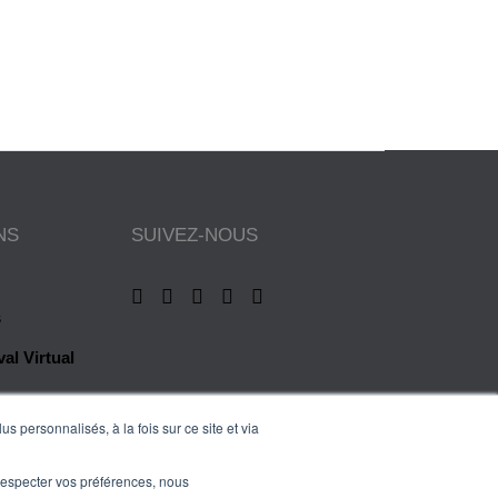
NS
SUIVEZ-NOUS
s
al Virtual
s personnalisés, à la fois sur ce site et via
es
e respecter vos préférences, nous