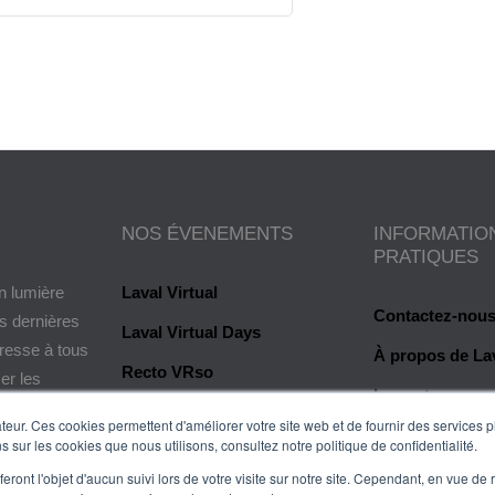
NOS ÉVENEMENTS
INFORMATIO
PRATIQUES
n lumière
Laval Virtual
Contactez-nou
es dernières
Laval Virtual Days
dresse à tous
À propos de Lav
Recto VRso
er les
Les auteurs
e valeur ou
eur. Ces cookies permettent d'améliorer votre site web et de fournir des services plu
Glossaire
s sur les cookies que nous utilisons, consultez notre politique de confidentialité.
Mentions légal
eront l'objet d'aucun suivi lors de votre visite sur notre site. Cependant, en vue d