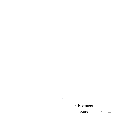
RECTO VRSO
NEWS
Des Illusions virtuelles pour
enchanter les sens au Laval
Virtual
Fabien Siouffi
« Première
page
«
...