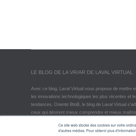
Lé
LE BLOG DE LA VR/AR DE LAVAL VIRTUAL
Avec ce blog, Laval Virtual vous propose de mettre e
les innovations technologiques les plus récentes et l
tendances. Orienté BtoB, le blog de Laval Virtual s’a
ceux qui désirent mieux comprendre et mieux maîtris
technologies immersives, les intégrer à leur chaîne d
Ce site web stocke des cookies sur votre ordinat
encore anticiper leurs évolutions.
d'autres médias. Pour obtenir plus d'information