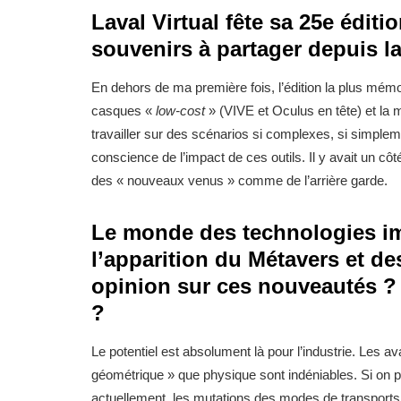
Laval Virtual fête sa 25e édit
souvenirs à partager depuis l
En dehors de ma première fois, l’édition la plus mémor
casques «
low-cost
» (VIVE et Oculus en tête) et la m
travailler sur des scénarios si complexes, si simple
conscience de l’impact de ces outils. Il y avait un côt
des « nouveaux venus » comme de l’arrière garde.
Le monde des technologies im
l’apparition du Métavers et de
opinion sur ces nouveautés ? 
?
Le potentiel est absolument là pour l’industrie. Les 
géométrique » que physique sont indéniables. Si on p
actuellement, les mutations des modes de transports p