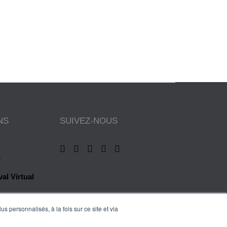
NS
SUIVEZ-NOUS
s
al Virtual
s personnalisés, à la fois sur ce site et via