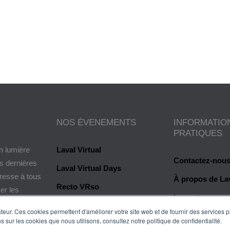
a Paule
NOS ÉVENEMENTS
INFORMATIO
PRATIQUES
n lumière
Laval Virtual
Contactez-nou
es dernières
Laval Virtual Days
dresse à tous
À propos de Lav
Recto VRso
er les
Les auteurs
e valeur ou
eur. Ces cookies permettent d'améliorer votre site web et de fournir des services plu
Glossaire
s sur les cookies que nous utilisons, consultez notre politique de confidentialité.