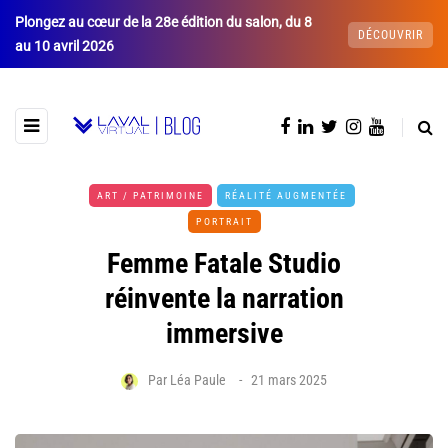
Plongez au cœur de la 28e édition du salon, du 8
DÉCOUVRIR
au 10 avril 2026
ART / PATRIMOINE
RÉALITÉ AUGMENTÉE
PORTRAIT
Femme Fatale Studio
réinvente la narration
immersive
Par
Léa Paule
21 mars 2025