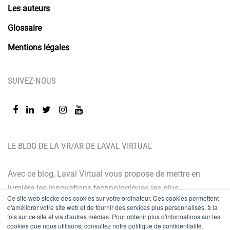
Les auteurs
Glossaire
Mentions légales
SUIVEZ-NOUS
LE BLOG DE LA VR/AR DE LAVAL VIRTUAL
Avec ce blog, Laval Virtual vous propose de mettre en
lumière les innovations technologiques les plus
Ce site web stocke des cookies sur votre ordinateur. Ces cookies permettent
récentes et les dernières tendances. Orienté BtoB, le
d'améliorer votre site web et de fournir des services plus personnalisés, à la
blog de Laval Virtual s’adresse à tous ceux qui désirent
fois sur ce site et via d'autres médias. Pour obtenir plus d'informations sur les
cookies que nous utilisons, consultez notre politique de confidentialité.