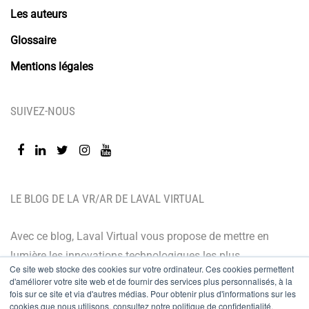
Les auteurs
Glossaire
Mentions légales
SUIVEZ-NOUS
LE BLOG DE LA VR/AR DE LAVAL VIRTUAL
Avec ce blog, Laval Virtual vous propose de mettre en
lumière les innovations technologiques les plus
Ce site web stocke des cookies sur votre ordinateur. Ces cookies permettent
récentes et les dernières tendances. Orienté BtoB, le
d'améliorer votre site web et de fournir des services plus personnalisés, à la
blog de Laval Virtual s’adresse à tous ceux qui désirent
fois sur ce site et via d'autres médias. Pour obtenir plus d'informations sur les
cookies que nous utilisons, consultez notre politique de confidentialité.