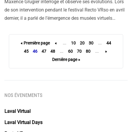
Maxence Grugier interroge et observe ses évolutions. Lors
de son intervention pendant le festival Recto VRso en avril
dernier, il a parlé de l’émergence des musées virtuels…
« Première page
«
...
10
20
30
...
44
45
46
47
48
...
60
70
80
...
»
Dernière page »
NOS ÉVENEMENTS
Laval Virtual
Laval Virtual Days