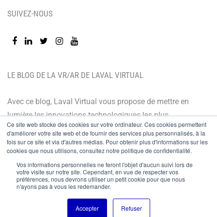
SUIVEZ-NOUS
LE BLOG DE LA VR/AR DE LAVAL VIRTUAL
Avec ce blog, Laval Virtual vous propose de mettre en
lumière les innovations technologiques les plus
Ce site web stocke des cookies sur votre ordinateur. Ces cookies permettent
récentes et les dernières tendances. Orienté BtoB, le
d'améliorer votre site web et de fournir des services plus personnalisés, à la
blog de Laval Virtual s’adresse à tous ceux qui désirent
fois sur ce site et via d'autres médias. Pour obtenir plus d'informations sur les
cookies que nous utilisons, consultez notre politique de confidentialité.
mieux comprendre et mieux maîtriser les technologies
Vos informations personnelles ne feront l'objet d'aucun suivi lors de
immersives, les intégrer à leur chaîne de valeur ou
votre visite sur notre site. Cependant, en vue de respecter vos
préférences, nous devrons utiliser un petit cookie pour que nous
encore anticiper leurs évolutions.
n'ayons pas à vous les redemander.
© Copyright 2024
Accepter
Refuser