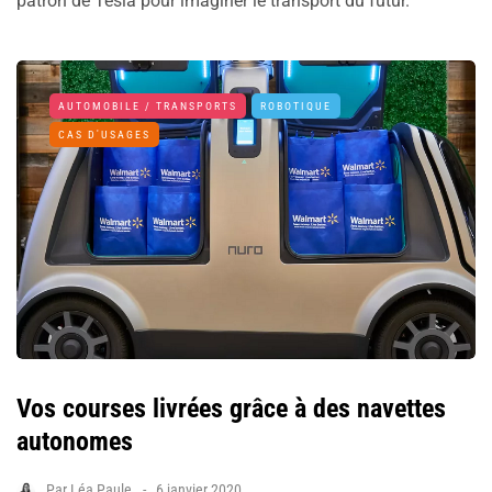
patron de Tesla pour imaginer le transport du futur.
AUTOMOBILE / TRANSPORTS
ROBOTIQUE
CAS D'USAGES
Vos courses livrées grâce à des navettes
autonomes
Par
Léa Paule
6 janvier 2020