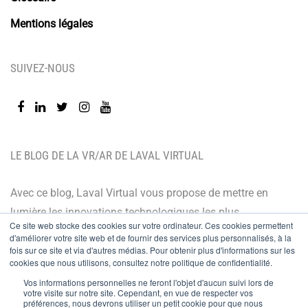
Mentions légales
SUIVEZ-NOUS
LE BLOG DE LA VR/AR DE LAVAL VIRTUAL
Avec ce blog, Laval Virtual vous propose de mettre en
lumière les innovations technologiques les plus
Ce site web stocke des cookies sur votre ordinateur. Ces cookies permettent
récentes et les dernières tendances. Orienté BtoB, le
d'améliorer votre site web et de fournir des services plus personnalisés, à la
blog de Laval Virtual s’adresse à tous ceux qui désirent
fois sur ce site et via d'autres médias. Pour obtenir plus d'informations sur les
cookies que nous utilisons, consultez notre politique de confidentialité.
mieux comprendre et mieux maîtriser les technologies
Vos informations personnelles ne feront l'objet d'aucun suivi lors de
immersives, les intégrer à leur chaîne de valeur ou
votre visite sur notre site. Cependant, en vue de respecter vos
préférences, nous devrons utiliser un petit cookie pour que nous