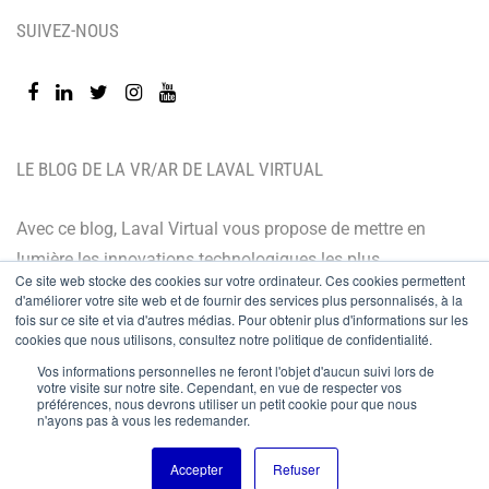
SUIVEZ-NOUS
LE BLOG DE LA VR/AR DE LAVAL VIRTUAL
Avec ce blog, Laval Virtual vous propose de mettre en
lumière les innovations technologiques les plus
Ce site web stocke des cookies sur votre ordinateur. Ces cookies permettent
récentes et les dernières tendances. Orienté BtoB, le
d'améliorer votre site web et de fournir des services plus personnalisés, à la
fois sur ce site et via d'autres médias. Pour obtenir plus d'informations sur les
blog de Laval Virtual s’adresse à tous ceux qui désirent
cookies que nous utilisons, consultez notre politique de confidentialité.
mieux comprendre et mieux maîtriser les technologies
Vos informations personnelles ne feront l'objet d'aucun suivi lors de
immersives, les intégrer à leur chaîne de valeur ou
votre visite sur notre site. Cependant, en vue de respecter vos
préférences, nous devrons utiliser un petit cookie pour que nous
encore anticiper leurs évolutions.
n'ayons pas à vous les redemander.
Accepter
Refuser
© Copyright 2024