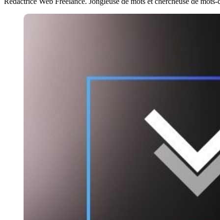
Rédactrice Web Freelance. Jongleuse de mots et chercheuse de mots-clés.