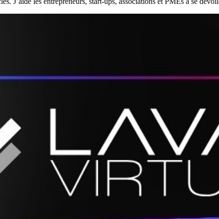
 J’aide les entrepreneurs, start-ups, associations et PMEs à se dévoiler