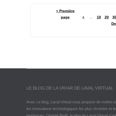
« Première
page
«
...
10
20
3
De
LE BLOG DE LA VR/AR DE LAVAL VIRTUAL
Avec ce blog, Laval Virtual vous propose de mettre e
les innovations technologiques les plus récentes et l
tendances. Orienté BtoB, le blog de Laval Virtual s’a