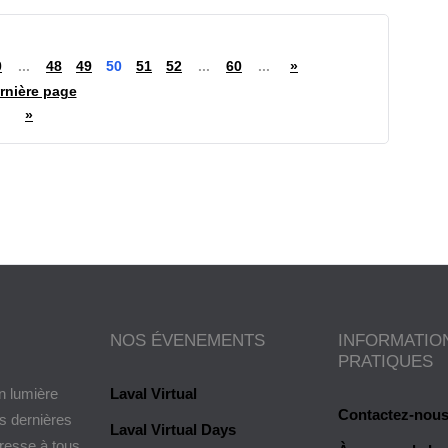
0
...
48
49
50
51
52
...
60
...
»
rnière page
»
NOS ÉVENEMENTS
INFORMATIO
PRATIQUES
n lumière
Laval Virtual
Contactez-nou
es dernières
Laval Virtual Days
dresse à tous