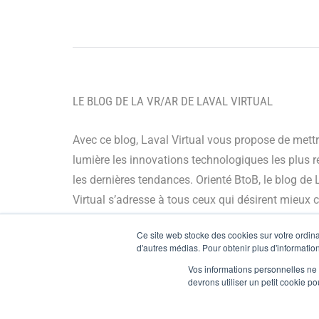
LE BLOG DE LA VR/AR DE LAVAL VIRTUAL
Avec ce blog, Laval Virtual vous propose de mett
lumière les innovations technologiques les plus r
les dernières tendances. Orienté BtoB, le blog de 
Virtual s’adresse à tous ceux qui désirent mieux
et mieux maîtriser les technologies immersives, le
Ce site web stocke des cookies sur votre ordinat
leur chaîne de valeur ou encore anticiper leurs év
d'autres médias. Pour obtenir plus d'information
Vos informations personnelles ne f
© Copyright 2024
devrons utiliser un petit cookie 