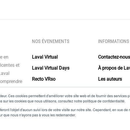
NOS ÉVENEMENTS
INFORMATIONS
re en
Laval Virtual
Contactez-nous
écentes et
Laval Virtual Days
À propos de Lav
Laval
Recto VRso
Les auteurs
 comprendre
s intégrer à
Glossaire
eur. Ces cookies permettent d'améliorer votre site web et de fournir des services plu
olutions.
s sur les cookies que nous utilisons, consultez notre politique de confidentialité.
Mentions légal
eront l'objet d'aucun suivi lors de votre visite sur notre site. Cependant, en vue d
pour que nous n'ayons pas à vous les redemander.