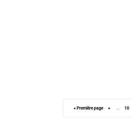
Laval Virtual s’exporte pour une 3e
édition en Chine
Nicolas Toueille
« Première page
«
...
10