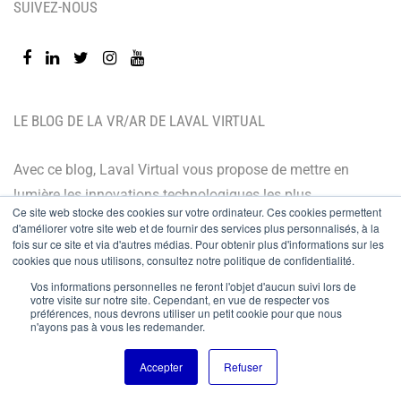
SUIVEZ-NOUS
LE BLOG DE LA VR/AR DE LAVAL VIRTUAL
Avec ce blog, Laval Virtual vous propose de mettre en
lumière les innovations technologiques les plus
Ce site web stocke des cookies sur votre ordinateur. Ces cookies permettent
récentes et les dernières tendances. Orienté BtoB, le
d'améliorer votre site web et de fournir des services plus personnalisés, à la
fois sur ce site et via d'autres médias. Pour obtenir plus d'informations sur les
blog de Laval Virtual s’adresse à tous ceux qui désirent
cookies que nous utilisons, consultez notre politique de confidentialité.
mieux comprendre et mieux maîtriser les technologies
Vos informations personnelles ne feront l'objet d'aucun suivi lors de
immersives, les intégrer à leur chaîne de valeur ou
votre visite sur notre site. Cependant, en vue de respecter vos
préférences, nous devrons utiliser un petit cookie pour que nous
encore anticiper leurs évolutions.
n'ayons pas à vous les redemander.
Accepter
Refuser
© Copyright 2024