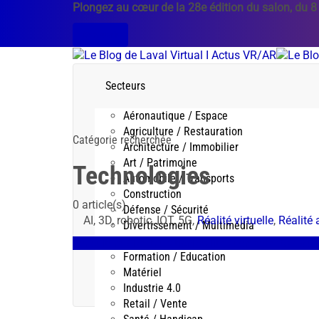
Plongez au cœur de la 28e édition du salon, du 8
Découvrir
Secteurs
Aéronautique / Espace
Agriculture / Restauration
Catégorie recherchée
Architecture / Immobilier
Art / Patrimoine
Technologies
Automobile / Transports
Construction
0 article(s)
Défense / Sécurité
AI, 3D, robotic, IOT, 5G,
Réalité virtuelle
,
Réalité
Divertissement / Multimédia
Environnement / Société
Agriculture / Restauration
Réalité augmentée
Cas d'u
Formation / Education
Matériel
Industrie 4.0
Retail / Vente