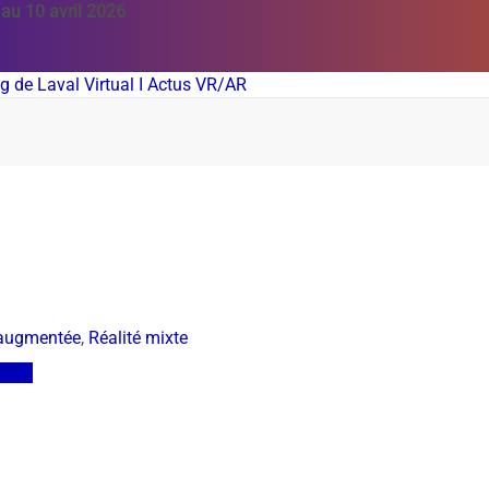
 au 10 avril 2026
 augmentée
,
Réalité mixte
sages