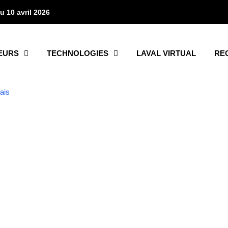
u 10 avril 2026
EURS
TECHNOLOGIES
LAVAL VIRTUAL
RE
TAG DE RECHERCHE
handicap