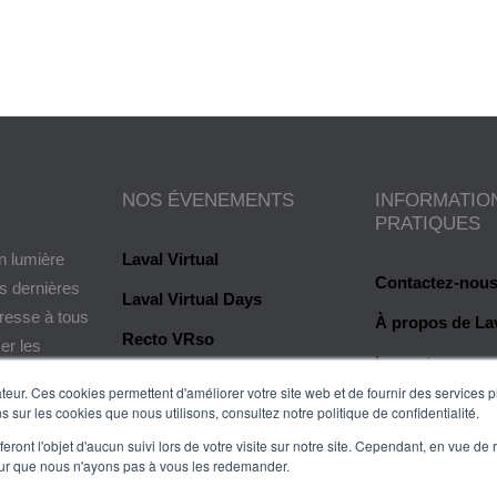
NOS ÉVENEMENTS
INFORMATIO
PRATIQUES
n lumière
Laval Virtual
Contactez-nou
es dernières
Laval Virtual Days
dresse à tous
À propos de Lav
Recto VRso
er les
Les auteurs
e valeur ou
eur. Ces cookies permettent d'améliorer votre site web et de fournir des services plu
Glossaire
s sur les cookies que nous utilisons, consultez notre politique de confidentialité.
Mentions légal
eront l'objet d'aucun suivi lors de votre visite sur notre site. Cependant, en vue d
pour que nous n'ayons pas à vous les redemander.