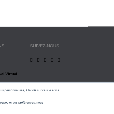
NS
SUIVEZ-NOUS
s
al Virtual
s personnalisés, à la fois sur ce site et via
es
e respecter vos préférences, nous