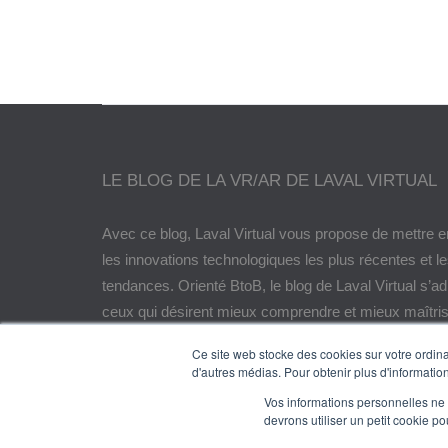
LE BLOG DE LA VR/AR DE LAVAL VIRTUAL
Avec ce blog, Laval Virtual vous propose de mettre e
les innovations technologiques les plus récentes et l
tendances. Orienté BtoB, le blog de Laval Virtual s’a
ceux qui désirent mieux comprendre et mieux maîtris
technologies immersives, les intégrer à leur chaîne d
Ce site web stocke des cookies sur votre ordinat
encore anticiper leurs évolutions.
d'autres médias. Pour obtenir plus d'information
Vos informations personnelles ne f
© Copyright 2024
devrons utiliser un petit cookie 