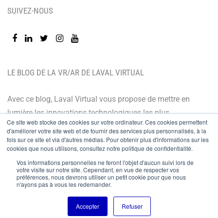
SUIVEZ-NOUS
LE BLOG DE LA VR/AR DE LAVAL VIRTUAL
Avec ce blog, Laval Virtual vous propose de mettre en
lumière les innovations technologiques les plus
Ce site web stocke des cookies sur votre ordinateur. Ces cookies permettent
récentes et les dernières tendances. Orienté BtoB, le
d'améliorer votre site web et de fournir des services plus personnalisés, à la
fois sur ce site et via d'autres médias. Pour obtenir plus d'informations sur les
blog de Laval Virtual s’adresse à tous ceux qui désirent
cookies que nous utilisons, consultez notre politique de confidentialité.
mieux comprendre et mieux maîtriser les technologies
Vos informations personnelles ne feront l'objet d'aucun suivi lors de
immersives, les intégrer à leur chaîne de valeur ou
votre visite sur notre site. Cependant, en vue de respecter vos
préférences, nous devrons utiliser un petit cookie pour que nous
encore anticiper leurs évolutions.
n'ayons pas à vous les redemander.
Accepter
Refuser
© Copyright 2024