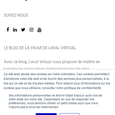
SUIVEZ-NOUS
LE BLOG DE LA VR/AR DE LAVAL VIRTUAL
Avec ce blog, Laval Virtual vous propose de mettre en
lumière les innovations technologiques les plus
Ce site web stocke des cookies sur votre ordinateur. Ces cookies permettent
récentes et les dernières tendances. Orienté BtoB, le
d'améliorer votre site web et de fournir des services plus personnalisés, à la
blog de Laval Virtual s’adresse à tous ceux qui désirent
fois sur ce site et via d'autres médias. Pour obtenir plus d'informations sur les
cookies que nous utilisons, consultez notre politique de confidentialité.
mieux comprendre et mieux maîtriser les technologies
Vos informations personnelles ne feront l'objet d'aucun suivi lors de
immersives, les intégrer à leur chaîne de valeur ou
votre visite sur notre site. Cependant, en vue de respecter vos
préférences, nous devrons utiliser un petit cookie pour que nous
encore anticiper leurs évolutions.
n'ayons pas à vous les redemander.