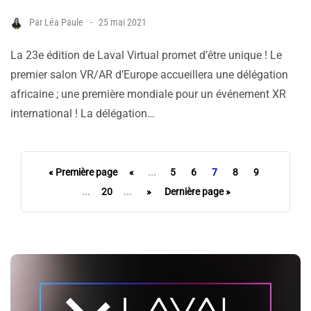
Par
Léa Paule
25 mai 2021
La 23e édition de Laval Virtual promet d’être unique ! Le
premier salon VR/AR d’Europe accueillera une délégation
africaine ; une première mondiale pour un événement XR
international ! La délégation…
« Première page
«
...
5
6
7
8
9
...
20
...
»
Dernière page »