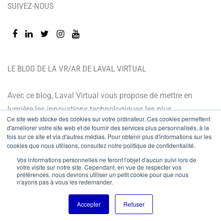
SUIVEZ-NOUS
LE BLOG DE LA VR/AR DE LAVAL VIRTUAL
Avec ce blog, Laval Virtual vous propose de mettre en
lumière les innovations technologiques les plus
Ce site web stocke des cookies sur votre ordinateur. Ces cookies permettent
récentes et les dernières tendances. Orienté BtoB, le
d'améliorer votre site web et de fournir des services plus personnalisés, à la
fois sur ce site et via d'autres médias. Pour obtenir plus d'informations sur les
blog de Laval Virtual s’adresse à tous ceux qui désirent
cookies que nous utilisons, consultez notre politique de confidentialité.
mieux comprendre et mieux maîtriser les technologies
Vos informations personnelles ne feront l'objet d'aucun suivi lors de
immersives, les intégrer à leur chaîne de valeur ou
votre visite sur notre site. Cependant, en vue de respecter vos
préférences, nous devrons utiliser un petit cookie pour que nous
encore anticiper leurs évolutions.
n'ayons pas à vous les redemander.
Accepter
Refuser
© Copyright 2024