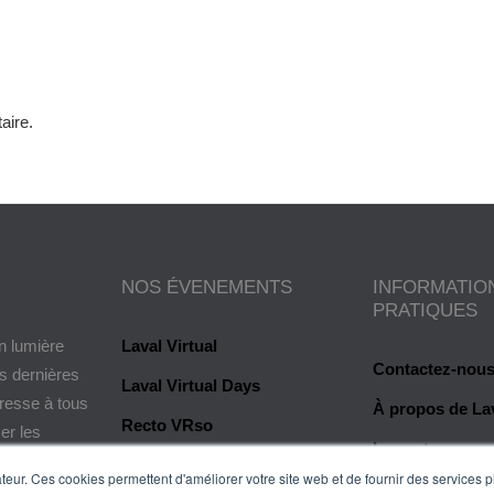
aire.
NOS ÉVENEMENTS
INFORMATIO
PRATIQUES
n lumière
Laval Virtual
Contactez-nou
es dernières
Laval Virtual Days
dresse à tous
À propos de Lav
Recto VRso
er les
Les auteurs
e valeur ou
eur. Ces cookies permettent d'améliorer votre site web et de fournir des services plu
Glossaire