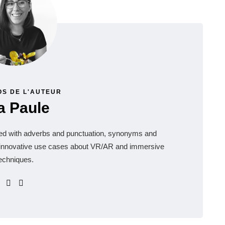
OS DE L'AUTEUR
a Paule
ssed with adverbs and punctuation, synonyms and
f innovative use cases about VR/AR and immersive
echniques.