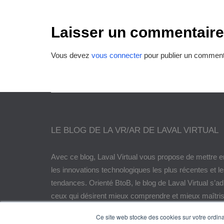
Laisser un commentaire
Vous devez
vous connecter
pour publier un comment
LE BLOG DE LA VR/AR DE LAVAL VIRTUAL
Avec ce blog, Laval Virtual vous propose de mettre e
les innovations technologiques les plus récentes et l
tendances. Orienté BtoB, le blog de Laval Virtual s’a
ceux qui désirent mieux comprendre et mieux maîtris
technologies immersives, les intégrer à leur chaîne d
Ce site web stocke des cookies sur votre ordinat
encore anticiper leurs évolutions.