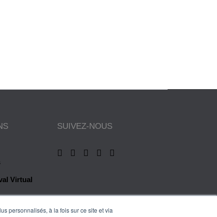
NS
SUIVEZ-NOUS
s
al Virtual
s personnalisés, à la fois sur ce site et via