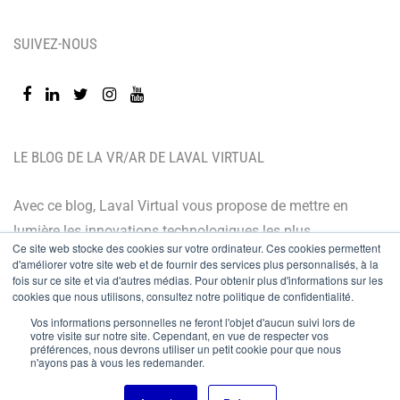
SUIVEZ-NOUS
LE BLOG DE LA VR/AR DE LAVAL VIRTUAL
Avec ce blog, Laval Virtual vous propose de mettre en
lumière les innovations technologiques les plus
Ce site web stocke des cookies sur votre ordinateur. Ces cookies permettent
récentes et les dernières tendances. Orienté BtoB, le
d'améliorer votre site web et de fournir des services plus personnalisés, à la
blog de Laval Virtual s’adresse à tous ceux qui désirent
fois sur ce site et via d'autres médias. Pour obtenir plus d'informations sur les
cookies que nous utilisons, consultez notre politique de confidentialité.
mieux comprendre et mieux maîtriser les technologies
Vos informations personnelles ne feront l'objet d'aucun suivi lors de
immersives, les intégrer à leur chaîne de valeur ou
votre visite sur notre site. Cependant, en vue de respecter vos
préférences, nous devrons utiliser un petit cookie pour que nous
encore anticiper leurs évolutions.
n'ayons pas à vous les redemander.