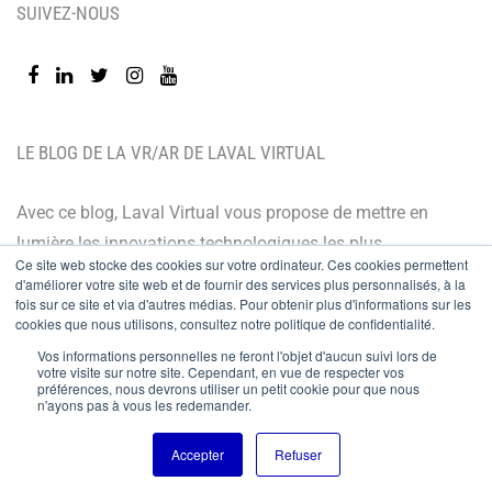
SUIVEZ-NOUS
LE BLOG DE LA VR/AR DE LAVAL VIRTUAL
Avec ce blog, Laval Virtual vous propose de mettre en
lumière les innovations technologiques les plus
Ce site web stocke des cookies sur votre ordinateur. Ces cookies permettent
récentes et les dernières tendances. Orienté BtoB, le
d'améliorer votre site web et de fournir des services plus personnalisés, à la
fois sur ce site et via d'autres médias. Pour obtenir plus d'informations sur les
blog de Laval Virtual s’adresse à tous ceux qui désirent
cookies que nous utilisons, consultez notre politique de confidentialité.
mieux comprendre et mieux maîtriser les technologies
Vos informations personnelles ne feront l'objet d'aucun suivi lors de
immersives, les intégrer à leur chaîne de valeur ou
votre visite sur notre site. Cependant, en vue de respecter vos
préférences, nous devrons utiliser un petit cookie pour que nous
encore anticiper leurs évolutions.
n'ayons pas à vous les redemander.
Accepter
Refuser
© Copyright 2024