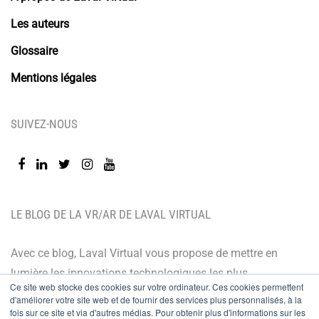
Les auteurs
Glossaire
Mentions légales
SUIVEZ-NOUS
LE BLOG DE LA VR/AR DE LAVAL VIRTUAL
Avec ce blog, Laval Virtual vous propose de mettre en
lumière les innovations technologiques les plus
Ce site web stocke des cookies sur votre ordinateur. Ces cookies permettent
récentes et les dernières tendances. Orienté BtoB, le
d'améliorer votre site web et de fournir des services plus personnalisés, à la
fois sur ce site et via d'autres médias. Pour obtenir plus d'informations sur les
blog de Laval Virtual s’adresse à tous ceux qui désirent