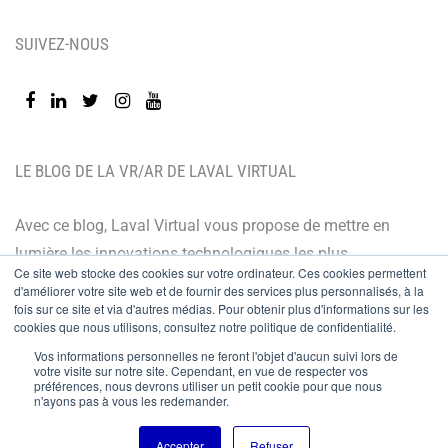
SUIVEZ-NOUS
LE BLOG DE LA VR/AR DE LAVAL VIRTUAL
Avec ce blog, Laval Virtual vous propose de mettre en
lumière les innovations technologiques les plus
Ce site web stocke des cookies sur votre ordinateur. Ces cookies permettent
récentes et les dernières tendances. Orienté BtoB, le
d'améliorer votre site web et de fournir des services plus personnalisés, à la
fois sur ce site et via d'autres médias. Pour obtenir plus d'informations sur les
blog de Laval Virtual s’adresse à tous ceux qui désirent
cookies que nous utilisons, consultez notre politique de confidentialité.
mieux comprendre et mieux maîtriser les technologies
Vos informations personnelles ne feront l'objet d'aucun suivi lors de
immersives, les intégrer à leur chaîne de valeur ou
votre visite sur notre site. Cependant, en vue de respecter vos
préférences, nous devrons utiliser un petit cookie pour que nous
encore anticiper leurs évolutions.
n'ayons pas à vous les redemander.
Accepter
Refuser
© Copyright 2024